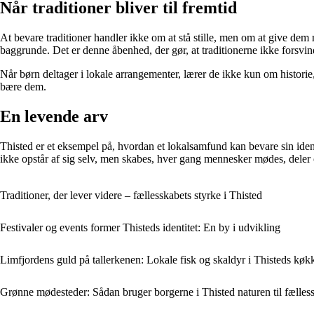
Når traditioner bliver til fremtid
At bevare traditioner handler ikke om at stå stille, men om at give de
baggrunde. Det er denne åbenhed, der gør, at traditionerne ikke forsvin
Når børn deltager i lokale arrangementer, lærer de ikke kun om historie,
bære dem.
En levende arv
Thisted er et eksempel på, hvordan et lokalsamfund kan bevare sin ident
ikke opstår af sig selv, men skabes, hver gang mennesker mødes, deler og
Traditioner, der lever videre – fællesskabets styrke i Thisted
Festivaler og events former Thisteds identitet: En by i udvikling
Limfjordens guld på tallerkenen: Lokale fisk og skaldyr i Thisteds køk
Grønne mødesteder: Sådan bruger borgerne i Thisted naturen til fælles