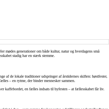
. Her mødes generationer om både kultur, natur og hverdagens små
lesskabet stadig har en stærk stemme.
 af de lokale traditioner udspringer af årstidernes skiften: høstfester,
 fælles – en rytme, der binder mennesker sammen.
er kaffebordet, en fælles indsats til byfesten – at fællesskabet får liv.