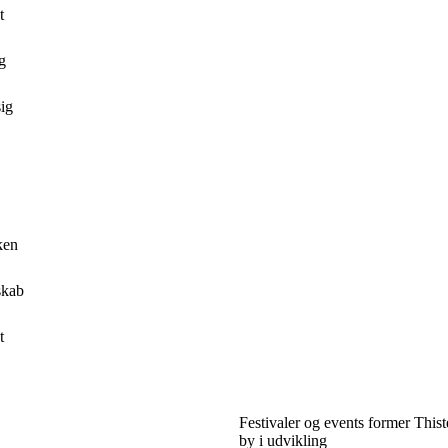
t
g
sig
ken
skab
t
Festivaler og events former Thist
by i udvikling