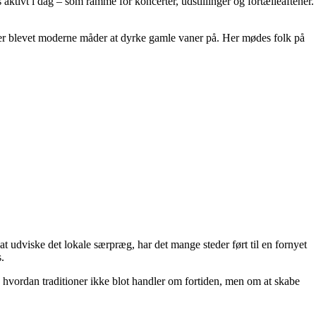
ktivt i dag – som ramme for koncerter, udstillinger og fortælleaftener.
y er blevet moderne måder at dyrke gamle vaner på. Her mødes folk på
t udviske det lokale særpræg, har det mange steder ført til en fornyet
.
er, hvordan traditioner ikke blot handler om fortiden, men om at skabe