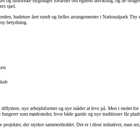
r og historiske bygninger fortæller om egnens udvikling, og de bruges a
res sjæl.
mfjorden, badeture året rundt og fælles arrangementer i Nationalpark Th
r ny betydning.
ken
skab
flyttere, nye arbejdsformer og nye måder at leve på. Men i stedet for a
e fungerer som mødesteder, hvor både gamle og nye traditioner får plads
ge projekter, der styrker sammenholdet. Det er i disse initiativer, man s