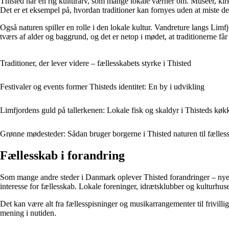
Thisted har en rig kulturarv, som mange lokale værner om. Museer, kirke
Det er et eksempel på, hvordan traditioner kan fornyes uden at miste de
Også naturen spiller en rolle i den lokale kultur. Vandreture langs Li
tværs af alder og baggrund, og det er netop i mødet, at traditionerne få
Traditioner, der lever videre – fællesskabets styrke i Thisted
Festivaler og events former Thisteds identitet: En by i udvikling
Limfjordens guld på tallerkenen: Lokale fisk og skaldyr i Thisteds køk
Grønne mødesteder: Sådan bruger borgerne i Thisted naturen til fælles
Fællesskab i forandring
Som mange andre steder i Danmark oplever Thisted forandringer – nye til
interesse for fællesskab. Lokale foreninger, idrætsklubber og kulturhus
Det kan være alt fra fællesspisninger og musikarrangementer til frivilli
mening i nutiden.