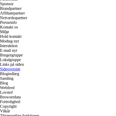
Sponsor
Brandpartner
Affiliatepartner
Netværkspartner
Presseinfo
Kontakt os
Miljø
Hold kontakt
Modtag nyt
Interaktion
E-mail nyt
Brugergruppe
Lokalgruppe
Links på siden
Sideoversigt
Blogindlæg
Samling
Blog
Webfeed
Lovstof
Browserdata
Fortrolighed
Copyright
Vilkår
Tilgængelige funktioner