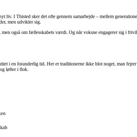
m nyt liv. I Thisted sker det ofte gennem samarbejde – mellem generati
der, men udvikler sig.
 men også om fællesskabets værdi. Og når voksne engagerer sig i frivillig
itet i en foranderlig tid. Her er traditionerne ikke blot noget, man fe
 løfter i flok.
ken
skab