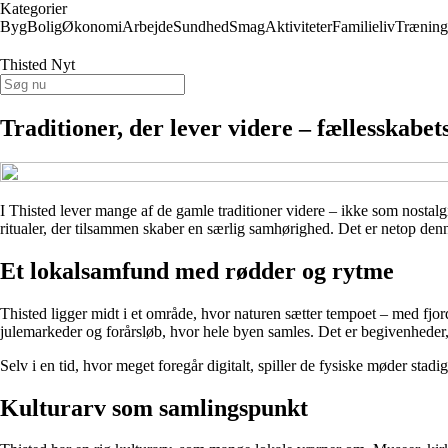
Kategorier
Byg
Bolig
Økonomi
Arbejde
Sundhed
Smag
Aktiviteter
Familieliv
Træning
Thisted Nyt
Traditioner, der lever videre – fællesskabets
I Thisted lever mange af de gamle traditioner videre – ikke som nostal
ritualer, der tilsammen skaber en særlig samhørighed. Det er netop denne 
Et lokalsamfund med rødder og rytme
Thisted ligger midt i et område, hvor naturen sætter tempoet – med fjord
julemarkeder og forårsløb, hvor hele byen samles. Det er begivenheder
Selv i en tid, hvor meget foregår digitalt, spiller de fysiske møder stadig
Kulturarv som samlingspunkt