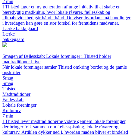
2 min
I Thisted tager en ny generation af unge initiativ til at skabe en
bæredygtig madkultur, hvor lokale råvarer, fællesskab og
klimabevidsthed går hånd i hånd. De viser, hvordan små handlinger
i hverdagen kan gøre en stor forskel for fremtidens madvaner.
Lærke bakkegaard
Lærke
bakkegaard
Smagen af fællesskab: Lokale foreninger i Thisted holder
madtraditioner i live
Når lokale foreninger samler Thisted omkring bordet og de gamle
opskrifter
Smag
Smag
Thisted
Madtraditioner
Fællesskab
Lokale foreninger
Kulturarv
7 min
I Thisted lever madtraditionerne videre gennem lokale foreninger,
der bringer folk sammen om fællesspisning, lokale råvarer og
kulturarv. Artiklen dykker ned i, hvordan maden bliver et bindeled