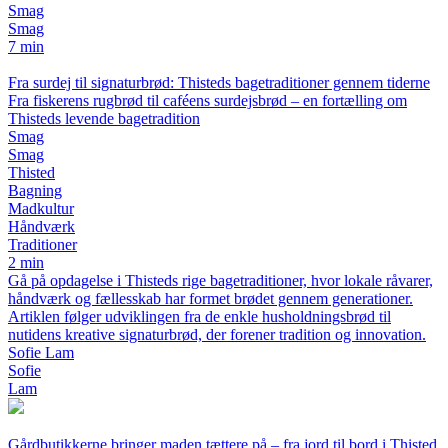
Smag
Smag
7 min
Fra surdej til signaturbrød: Thisteds bagetraditioner gennem tiderne
Fra fiskerens rugbrød til caféens surdejsbrød – en fortælling om
Thisteds levende bagetradition
Smag
Smag
Thisted
Bagning
Madkultur
Håndværk
Traditioner
2 min
Gå på opdagelse i Thisteds rige bagetraditioner, hvor lokale råvarer,
håndværk og fællesskab har formet brødet gennem generationer.
Artiklen følger udviklingen fra de enkle husholdningsbrød til
nutidens kreative signaturbrød, der forener tradition og innovation.
Sofie Lam
Sofie
Lam
Gårdbutikkerne bringer maden tættere på – fra jord til bord i Thisted