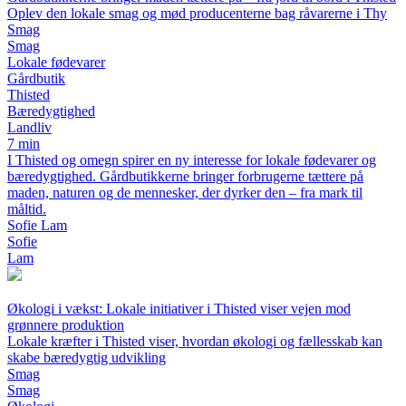
Oplev den lokale smag og mød producenterne bag råvarerne i Thy
Smag
Smag
Lokale fødevarer
Gårdbutik
Thisted
Bæredygtighed
Landliv
7 min
I Thisted og omegn spirer en ny interesse for lokale fødevarer og
bæredygtighed. Gårdbutikkerne bringer forbrugerne tættere på
maden, naturen og de mennesker, der dyrker den – fra mark til
måltid.
Sofie Lam
Sofie
Lam
Økologi i vækst: Lokale initiativer i Thisted viser vejen mod
grønnere produktion
Lokale kræfter i Thisted viser, hvordan økologi og fællesskab kan
skabe bæredygtig udvikling
Smag
Smag