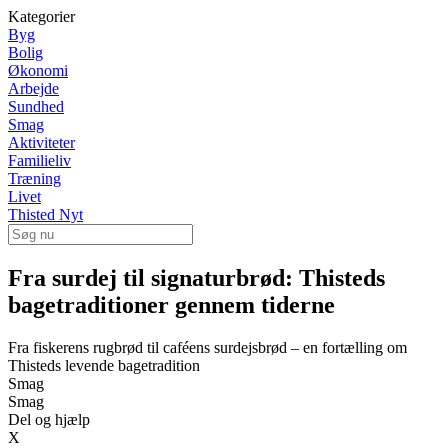
Kategorier
Byg
Bolig
Økonomi
Arbejde
Sundhed
Smag
Aktiviteter
Familieliv
Træning
Livet
Thisted Nyt
Fra surdej til signaturbrød: Thisteds
bagetraditioner gennem tiderne
Fra fiskerens rugbrød til caféens surdejsbrød – en fortælling om
Thisteds levende bagetradition
Smag
Smag
Del og hjælp
X