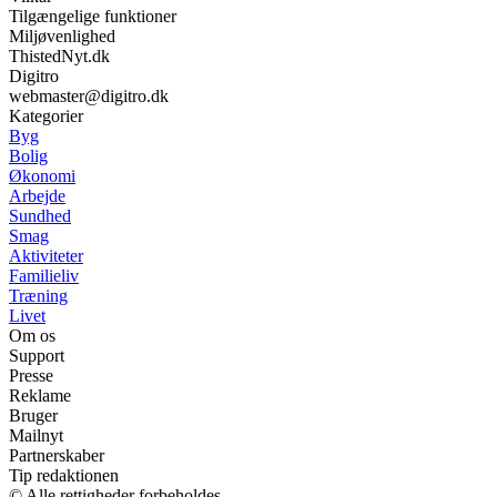
Tilgængelige funktioner
Miljøvenlighed
ThistedNyt.dk
Digitro
webmaster@digitro.dk
Kategorier
Byg
Bolig
Økonomi
Arbejde
Sundhed
Smag
Aktiviteter
Familieliv
Træning
Livet
Om os
Support
Presse
Reklame
Bruger
Mailnyt
Partnerskaber
Tip redaktionen
© Alle rettigheder forbeholdes.