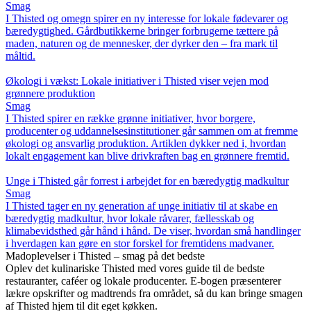
Smag
I Thisted og omegn spirer en ny interesse for lokale fødevarer og
bæredygtighed. Gårdbutikkerne bringer forbrugerne tættere på
maden, naturen og de mennesker, der dyrker den – fra mark til
måltid.
Økologi i vækst: Lokale initiativer i Thisted viser vejen mod
grønnere produktion
Smag
I Thisted spirer en række grønne initiativer, hvor borgere,
producenter og uddannelsesinstitutioner går sammen om at fremme
økologi og ansvarlig produktion. Artiklen dykker ned i, hvordan
lokalt engagement kan blive drivkraften bag en grønnere fremtid.
Unge i Thisted går forrest i arbejdet for en bæredygtig madkultur
Smag
I Thisted tager en ny generation af unge initiativ til at skabe en
bæredygtig madkultur, hvor lokale råvarer, fællesskab og
klimabevidsthed går hånd i hånd. De viser, hvordan små handlinger
i hverdagen kan gøre en stor forskel for fremtidens madvaner.
Madoplevelser i Thisted – smag på det bedste
Oplev det kulinariske Thisted med vores guide til de bedste
restauranter, caféer og lokale producenter. E-bogen præsenterer
lækre opskrifter og madtrends fra området, så du kan bringe smagen
af Thisted hjem til dit eget køkken.