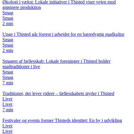
Økologi i vækst: Lokale initiativer i Thisted viser vejen mod
grønnere produktion
Smag
Smag
2 min
Unge i Thisted går forrest i arbejdet for en bæredygtig madkultur
Smag
Smag
2 min
Smagen af fællesskab: Lokale foreninger i Thisted holder
madtraditioner i live
Smag
Smag
7 min
Traditioner, der lever videre – fællesskabets styrke i Thisted
Livet
Livet
7 min
Festivaler og events former Thisteds identitet: En by i udvikling
Livet
Livet