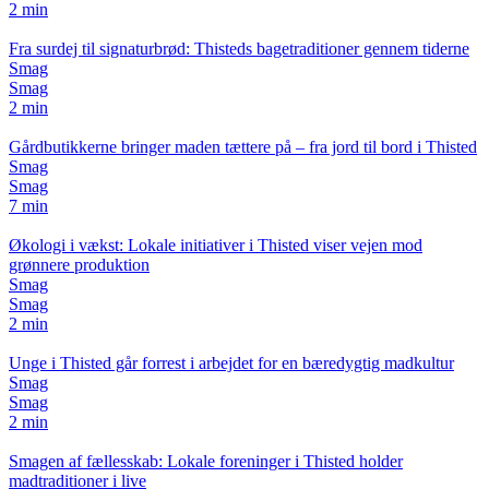
2 min
Fra surdej til signaturbrød: Thisteds bagetraditioner gennem tiderne
Smag
Smag
2 min
Gårdbutikkerne bringer maden tættere på – fra jord til bord i Thisted
Smag
Smag
7 min
Økologi i vækst: Lokale initiativer i Thisted viser vejen mod
grønnere produktion
Smag
Smag
2 min
Unge i Thisted går forrest i arbejdet for en bæredygtig madkultur
Smag
Smag
2 min
Smagen af fællesskab: Lokale foreninger i Thisted holder
madtraditioner i live