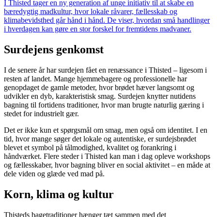
I Thisted tager en ny generation af unge initiativ til at skabe en
bæredygtig madkultur, hvor lokale råvarer, fællesskab og
klimabevidsthed går hånd i hånd. De viser, hvordan små handlinger
i hverdagen kan gøre en stor forskel for fremtidens madvaner.
Surdejens genkomst
I de senere år har surdejen fået en renæssance i Thisted – ligesom i
resten af landet. Mange hjemmebagere og professionelle har
genopdaget de gamle metoder, hvor brødet hæver langsomt og
udvikler en dyb, karakteristisk smag. Surdejen knytter nutidens
bagning til fortidens traditioner, hvor man brugte naturlig gæring i
stedet for industrielt gær.
Det er ikke kun et spørgsmål om smag, men også om identitet. I en
tid, hvor mange søger det lokale og autentiske, er surdejsbrødet
blevet et symbol på tålmodighed, kvalitet og forankring i
håndværket. Flere steder i Thisted kan man i dag opleve workshops
og fællesskaber, hvor bagning bliver en social aktivitet – en måde at
dele viden og glæde ved mad på.
Korn, klima og kultur
Thisteds bagetraditioner hænger tæt sammen med det