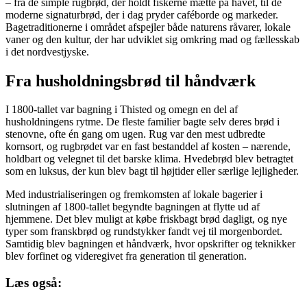
– fra de simple rugbrød, der holdt fiskerne mætte på havet, til de
moderne signaturbrød, der i dag pryder caféborde og markeder.
Bagetraditionerne i området afspejler både naturens råvarer, lokale
vaner og den kultur, der har udviklet sig omkring mad og fællesskab
i det nordvestjyske.
Fra husholdningsbrød til håndværk
I 1800-tallet var bagning i Thisted og omegn en del af
husholdningens rytme. De fleste familier bagte selv deres brød i
stenovne, ofte én gang om ugen. Rug var den mest udbredte
kornsort, og rugbrødet var en fast bestanddel af kosten – nærende,
holdbart og velegnet til det barske klima. Hvedebrød blev betragtet
som en luksus, der kun blev bagt til højtider eller særlige lejligheder.
Med industrialiseringen og fremkomsten af lokale bagerier i
slutningen af 1800-tallet begyndte bagningen at flytte ud af
hjemmene. Det blev muligt at købe friskbagt brød dagligt, og nye
typer som franskbrød og rundstykker fandt vej til morgenbordet.
Samtidig blev bagningen et håndværk, hvor opskrifter og teknikker
blev forfinet og videregivet fra generation til generation.
Læs også: