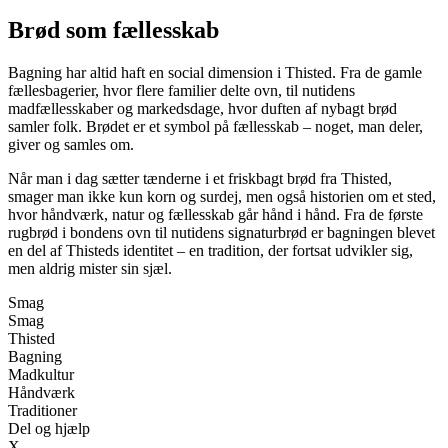
Brød som fællesskab
Bagning har altid haft en social dimension i Thisted. Fra de gamle
fællesbagerier, hvor flere familier delte ovn, til nutidens
madfællesskaber og markedsdage, hvor duften af nybagt brød
samler folk. Brødet er et symbol på fællesskab – noget, man deler,
giver og samles om.
Når man i dag sætter tænderne i et friskbagt brød fra Thisted,
smager man ikke kun korn og surdej, men også historien om et sted,
hvor håndværk, natur og fællesskab går hånd i hånd. Fra de første
rugbrød i bondens ovn til nutidens signaturbrød er bagningen blevet
en del af Thisteds identitet – en tradition, der fortsat udvikler sig,
men aldrig mister sin sjæl.
Smag
Smag
Thisted
Bagning
Madkultur
Håndværk
Traditioner
Del og hjælp
X