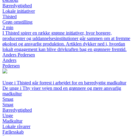
Økologi
Bæredygtighed
Lokale initiativer
Thisted
Grøn omstilling
2 min
I Thisted spirer en række grønne initiativer, hvor borgere,
producenter og uddannelsesinstitutioner går sammen om at fremme
økologi og ansvarlig produktion. Artiklen dykker ned i, hvordan
lokalt engagement kan blive drivkraften bag en grønnere fremtid.
Anders Pedersen
Anders
Pedersen
Unge i Thisted går forrest i arbejdet for en bæredygtig madkultur
De unge i Thy viser vejen mod en grønnere og mere ansvarlig
madkultur
Smag
Smag
Bæredygtighed
Unge
Madkultur
Lokale råvarer
Fællesskab