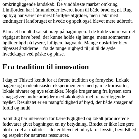
omkringliggende landskab. De vindblæste marker omkring
Limfjorden har i århundreder leveret korn til både brød og øl. Rug
og byg har været de mest hårdføre afgrøder, men i takt med
ændringer i landbruget er hvede og spelt også blevet mere udbredt.
Klimaet har altid sat sit præg på bagningen. I de kolde vintre var det
vigtigt at have brød, der kunne holde sig længe, mens sommerens
højtider bød på lysere, luftigere bagværk. Mange opskrifter blev
tilpasset årstiderne – fra de tunge rugbrød til jul til de søde
hvedekager ved påske og pinse.
Fra tradition til innovation
I dag er Thisted kendt for at forene tradition og fornyelse. Lokale
bagere og madentusiaster eksperimenterer med gamle kornsorter,
lokale råvarer og nye teknikker. Nogle bruger tang fra kysten som
smagsgiver, andre arbejder med økologisk mel fra nærliggende
møller. Resultatet er en mangfoldighed af brød, der både smager af
fortid og nutid.
Samtidig har interessen for bæredygtighed og lokalt producerede
fødevarer givet bagningen en ny betydning. Brødet er ikke længere
blot en del af måltidet – det er blevet et udtryk for livsstil, bevidsthed
og respekt for naturens ressourcer.