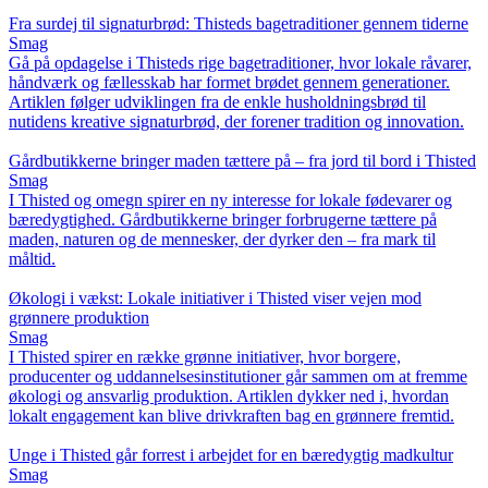
Fra surdej til signaturbrød: Thisteds bagetraditioner gennem tiderne
Smag
Gå på opdagelse i Thisteds rige bagetraditioner, hvor lokale råvarer,
håndværk og fællesskab har formet brødet gennem generationer.
Artiklen følger udviklingen fra de enkle husholdningsbrød til
nutidens kreative signaturbrød, der forener tradition og innovation.
Gårdbutikkerne bringer maden tættere på – fra jord til bord i Thisted
Smag
I Thisted og omegn spirer en ny interesse for lokale fødevarer og
bæredygtighed. Gårdbutikkerne bringer forbrugerne tættere på
maden, naturen og de mennesker, der dyrker den – fra mark til
måltid.
Økologi i vækst: Lokale initiativer i Thisted viser vejen mod
grønnere produktion
Smag
I Thisted spirer en række grønne initiativer, hvor borgere,
producenter og uddannelsesinstitutioner går sammen om at fremme
økologi og ansvarlig produktion. Artiklen dykker ned i, hvordan
lokalt engagement kan blive drivkraften bag en grønnere fremtid.
Unge i Thisted går forrest i arbejdet for en bæredygtig madkultur
Smag