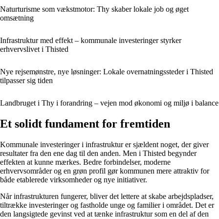
Naturturisme som vækstmotor: Thy skaber lokale job og øget
omsætning
Infrastruktur med effekt – kommunale investeringer styrker
erhvervslivet i Thisted
Nye rejsemønstre, nye løsninger: Lokale overnatningssteder i Thisted
tilpasser sig tiden
Landbruget i Thy i forandring – vejen mod økonomi og miljø i balance
Et solidt fundament for fremtiden
Kommunale investeringer i infrastruktur er sjældent noget, der giver
resultater fra den ene dag til den anden. Men i Thisted begynder
effekten at kunne mærkes. Bedre forbindelser, moderne
erhvervsområder og en grøn profil gør kommunen mere attraktiv for
både etablerede virksomheder og nye initiativer.
Når infrastrukturen fungerer, bliver det lettere at skabe arbejdspladser,
tiltrække investeringer og fastholde unge og familier i området. Det er
den langsigtede gevinst ved at tænke infrastruktur som en del af den