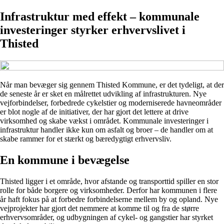
Infrastruktur med effekt – kommunale
investeringer styrker erhvervslivet i
Thisted
Når man bevæger sig gennem Thisted Kommune, er det tydeligt, at der
de seneste år er sket en målrettet udvikling af infrastrukturen. Nye
vejforbindelser, forbedrede cykelstier og moderniserede havneområder
er blot nogle af de initiativer, der har gjort det lettere at drive
virksomhed og skabe vækst i området. Kommunale investeringer i
infrastruktur handler ikke kun om asfalt og broer – de handler om at
skabe rammer for et stærkt og bæredygtigt erhvervsliv.
En kommune i bevægelse
Thisted ligger i et område, hvor afstande og transporttid spiller en stor
rolle for både borgere og virksomheder. Derfor har kommunen i flere
år haft fokus på at forbedre forbindelserne mellem by og opland. Nye
vejprojekter har gjort det nemmere at komme til og fra de større
erhvervsområder, og udbygningen af cykel- og gangstier har styrket