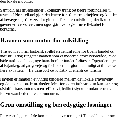
den lokale mobilitet.
Samtidig har investeringer i kollektiv trafik og bedre forbindelser til
resten af Nordjylland gjort det lettere for både medarbejdere og kunder
at bevæge sig på tværs af regionen. Det er en udvikling, der ikke kun
gavner erhvervslivet, men også gør hverdagen mere fleksibel for
borgerne.
Havnen som motor for udvikling
Thisted Havn har historisk spillet en central rolle for byens handel og
industri. I dag fungerer havnen som et moderne erhvervsområde, hvor
både traditionelle og nye brancher har fundet fodfæste. Opgraderinger
af kajanlæg, adgangsveje og faciliteter har gjort det muligt at tiltrække
flere aktiviteter – fra transport og logistik til energi og turisme.
Havnen er samtidig et vigtigt bindeled mellem det lokale erhvervsliv
og de internationale markeder. Med forbedret infrastruktur kan varer og
råstoffer transporteres mere effektivt, hvilket styrker konkurrenceevnen
for virksomheder i hele kommunen.
Grøn omstilling og bæredygtige løsninger
En væsentlig del af de kommunale investeringer i Thisted handler om