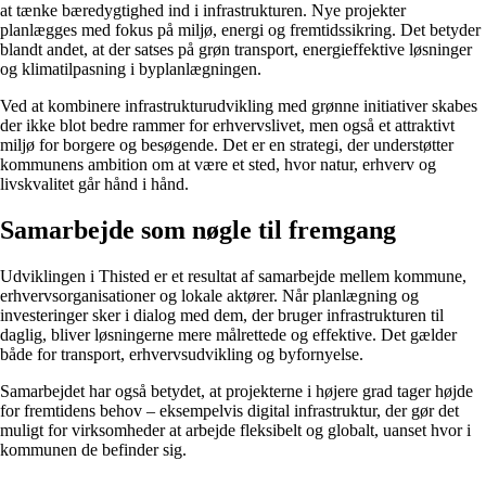
at tænke bæredygtighed ind i infrastrukturen. Nye projekter
planlægges med fokus på miljø, energi og fremtidssikring. Det betyder
blandt andet, at der satses på grøn transport, energieffektive løsninger
og klimatilpasning i byplanlægningen.
Ved at kombinere infrastrukturudvikling med grønne initiativer skabes
der ikke blot bedre rammer for erhvervslivet, men også et attraktivt
miljø for borgere og besøgende. Det er en strategi, der understøtter
kommunens ambition om at være et sted, hvor natur, erhverv og
livskvalitet går hånd i hånd.
Samarbejde som nøgle til fremgang
Udviklingen i Thisted er et resultat af samarbejde mellem kommune,
erhvervsorganisationer og lokale aktører. Når planlægning og
investeringer sker i dialog med dem, der bruger infrastrukturen til
daglig, bliver løsningerne mere målrettede og effektive. Det gælder
både for transport, erhvervsudvikling og byfornyelse.
Samarbejdet har også betydet, at projekterne i højere grad tager højde
for fremtidens behov – eksempelvis digital infrastruktur, der gør det
muligt for virksomheder at arbejde fleksibelt og globalt, uanset hvor i
kommunen de befinder sig.