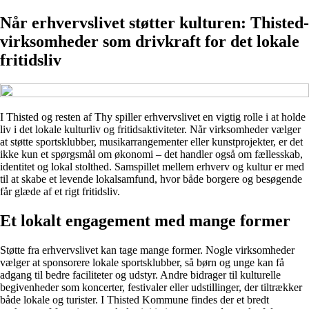
Når erhvervslivet støtter kulturen: Thisted-
virksomheder som drivkraft for det lokale
fritidsliv
I Thisted og resten af Thy spiller erhvervslivet en vigtig rolle i at holde
liv i det lokale kulturliv og fritidsaktiviteter. Når virksomheder vælger
at støtte sportsklubber, musikarrangementer eller kunstprojekter, er det
ikke kun et spørgsmål om økonomi – det handler også om fællesskab,
identitet og lokal stolthed. Samspillet mellem erhverv og kultur er med
til at skabe et levende lokalsamfund, hvor både borgere og besøgende
får glæde af et rigt fritidsliv.
Et lokalt engagement med mange former
Støtte fra erhvervslivet kan tage mange former. Nogle virksomheder
vælger at sponsorere lokale sportsklubber, så børn og unge kan få
adgang til bedre faciliteter og udstyr. Andre bidrager til kulturelle
begivenheder som koncerter, festivaler eller udstillinger, der tiltrækker
både lokale og turister. I Thisted Kommune findes der et bredt