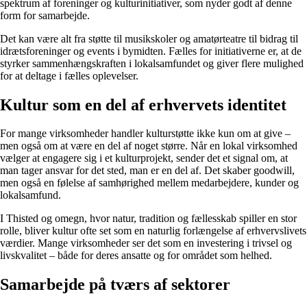
spektrum af foreninger og kulturinitiativer, som nyder godt af denne
form for samarbejde.
Det kan være alt fra støtte til musikskoler og amatørteatre til bidrag til
idrætsforeninger og events i bymidten. Fælles for initiativerne er, at de
styrker sammenhængskraften i lokalsamfundet og giver flere mulighed
for at deltage i fælles oplevelser.
Kultur som en del af erhvervets identitet
For mange virksomheder handler kulturstøtte ikke kun om at give –
men også om at være en del af noget større. Når en lokal virksomhed
vælger at engagere sig i et kulturprojekt, sender det et signal om, at
man tager ansvar for det sted, man er en del af. Det skaber goodwill,
men også en følelse af samhørighed mellem medarbejdere, kunder og
lokalsamfund.
I Thisted og omegn, hvor natur, tradition og fællesskab spiller en stor
rolle, bliver kultur ofte set som en naturlig forlængelse af erhvervslivets
værdier. Mange virksomheder ser det som en investering i trivsel og
livskvalitet – både for deres ansatte og for området som helhed.
Samarbejde på tværs af sektorer