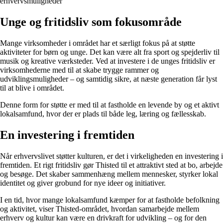
erhvervsmuligheder
Unge og fritidsliv som fokusområde
Mange virksomheder i området har et særligt fokus på at støtte
aktiviteter for børn og unge. Det kan være alt fra sport og spejderliv til
musik og kreative værksteder. Ved at investere i de unges fritidsliv er
virksomhederne med til at skabe trygge rammer og
udviklingsmuligheder – og samtidig sikre, at næste generation får lyst
til at blive i området.
Denne form for støtte er med til at fastholde en levende by og et aktivt
lokalsamfund, hvor der er plads til både leg, læring og fællesskab.
En investering i fremtiden
Når erhvervslivet støtter kulturen, er det i virkeligheden en investering i
fremtiden. Et rigt fritidsliv gør Thisted til et attraktivt sted at bo, arbejde
og besøge. Det skaber sammenhæng mellem mennesker, styrker lokal
identitet og giver grobund for nye ideer og initiativer.
I en tid, hvor mange lokalsamfund kæmper for at fastholde befolkning
og aktivitet, viser Thisted-området, hvordan samarbejde mellem
erhverv og kultur kan være en drivkraft for udvikling – og for den