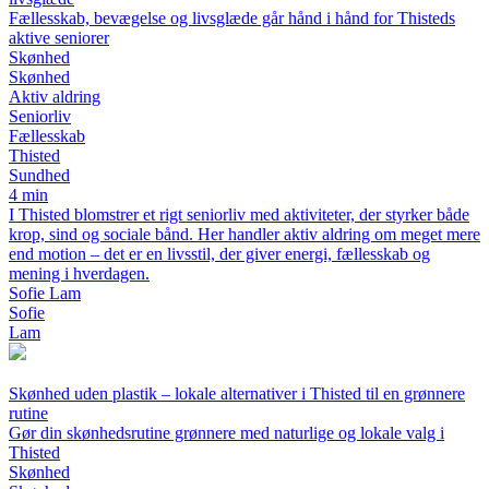
Fællesskab, bevægelse og livsglæde går hånd i hånd for Thisteds
aktive seniorer
Skønhed
Skønhed
Aktiv aldring
Seniorliv
Fællesskab
Thisted
Sundhed
4 min
I Thisted blomstrer et rigt seniorliv med aktiviteter, der styrker både
krop, sind og sociale bånd. Her handler aktiv aldring om meget mere
end motion – det er en livsstil, der giver energi, fællesskab og
mening i hverdagen.
Sofie Lam
Sofie
Lam
Skønhed uden plastik – lokale alternativer i Thisted til en grønnere
rutine
Gør din skønhedsrutine grønnere med naturlige og lokale valg i
Thisted
Skønhed