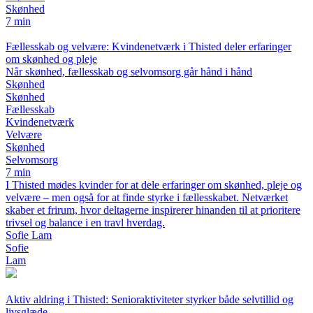
Skønhed
7 min
Fællesskab og velvære: Kvindenetværk i Thisted deler erfaringer
om skønhed og pleje
Når skønhed, fællesskab og selvomsorg går hånd i hånd
Skønhed
Skønhed
Fællesskab
Kvindenetværk
Velvære
Skønhed
Selvomsorg
7 min
I Thisted mødes kvinder for at dele erfaringer om skønhed, pleje og
velvære – men også for at finde styrke i fællesskabet. Netværket
skaber et frirum, hvor deltagerne inspirerer hinanden til at prioritere
trivsel og balance i en travl hverdag.
Sofie Lam
Sofie
Lam
Aktiv aldring i Thisted: Senioraktiviteter styrker både selvtillid og
livsglæde