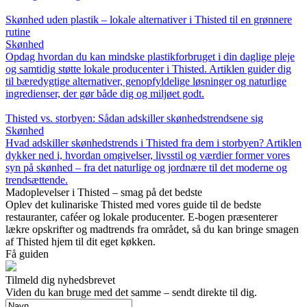
Skønhed uden plastik – lokale alternativer i Thisted til en grønnere
rutine
Skønhed
Opdag hvordan du kan mindske plastikforbruget i din daglige pleje
og samtidig støtte lokale producenter i Thisted. Artiklen guider dig
til bæredygtige alternativer, genopfyldelige løsninger og naturlige
ingredienser, der gør både dig og miljøet godt.
Thisted vs. storbyen: Sådan adskiller skønhedstrendsene sig
Skønhed
Hvad adskiller skønhedstrends i Thisted fra dem i storbyen? Artiklen
dykker ned i, hvordan omgivelser, livsstil og værdier former vores
syn på skønhed – fra det naturlige og jordnære til det moderne og
trendsættende.
Madoplevelser i Thisted – smag på det bedste
Oplev det kulinariske Thisted med vores guide til de bedste
restauranter, caféer og lokale producenter. E-bogen præsenterer
lækre opskrifter og madtrends fra området, så du kan bringe smagen
af Thisted hjem til dit eget køkken.
Få guiden
Tilmeld dig nyhedsbrevet
Viden du kan bruge med det samme – sendt direkte til dig.