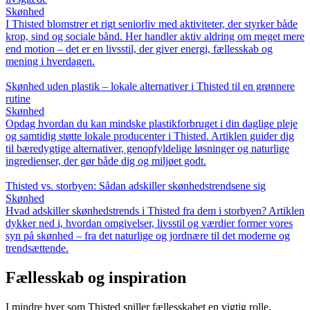
Skønhed
I Thisted blomstrer et rigt seniorliv med aktiviteter, der styrker både
krop, sind og sociale bånd. Her handler aktiv aldring om meget mere
end motion – det er en livsstil, der giver energi, fællesskab og
mening i hverdagen.
Skønhed uden plastik – lokale alternativer i Thisted til en grønnere
rutine
Skønhed
Opdag hvordan du kan mindske plastikforbruget i din daglige pleje
og samtidig støtte lokale producenter i Thisted. Artiklen guider dig
til bæredygtige alternativer, genopfyldelige løsninger og naturlige
ingredienser, der gør både dig og miljøet godt.
Thisted vs. storbyen: Sådan adskiller skønhedstrendsene sig
Skønhed
Hvad adskiller skønhedstrends i Thisted fra dem i storbyen? Artiklen
dykker ned i, hvordan omgivelser, livsstil og værdier former vores
syn på skønhed – fra det naturlige og jordnære til det moderne og
trendsættende.
Fællesskab og inspiration
I mindre byer som Thisted spiller fællesskabet en vigtig rolle.