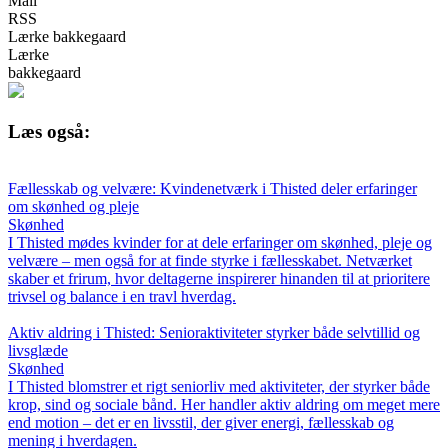
Mail
RSS
Lærke bakkegaard
Lærke
bakkegaard
Læs også:
Fællesskab og velvære: Kvindenetværk i Thisted deler erfaringer
om skønhed og pleje
Skønhed
I Thisted mødes kvinder for at dele erfaringer om skønhed, pleje og
velvære – men også for at finde styrke i fællesskabet. Netværket
skaber et frirum, hvor deltagerne inspirerer hinanden til at prioritere
trivsel og balance i en travl hverdag.
Aktiv aldring i Thisted: Senioraktiviteter styrker både selvtillid og
livsglæde
Skønhed
I Thisted blomstrer et rigt seniorliv med aktiviteter, der styrker både
krop, sind og sociale bånd. Her handler aktiv aldring om meget mere
end motion – det er en livsstil, der giver energi, fællesskab og
mening i hverdagen.