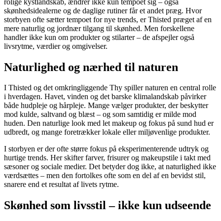
rolige kystlandskab, ændrer ikke kun tempoet sig – også
skønhedsidealerne og de daglige rutiner får et andet præg. Hvor
storbyen ofte sætter tempoet for nye trends, er Thisted præget af en
mere naturlig og jordnær tilgang til skønhed. Men forskellene
handler ikke kun om produkter og stilarter – de afspejler også
livsrytme, værdier og omgivelser.
Naturlighed og nærhed til naturen
I Thisted og det omkringliggende Thy spiller naturen en central rolle
i hverdagen. Havet, vinden og det barske klimalandskab påvirker
både hudpleje og hårpleje. Mange vælger produkter, der beskytter
mod kulde, saltvand og blæst – og som samtidig er milde mod
huden. Den naturlige look med let makeup og fokus på sund hud er
udbredt, og mange foretrækker lokale eller miljøvenlige produkter.
I storbyen er der ofte større fokus på eksperimenterende udtryk og
hurtige trends. Her skifter farver, frisurer og makeupstile i takt med
sæsoner og sociale medier. Det betyder dog ikke, at naturlighed ikke
værdsættes – men den fortolkes ofte som en del af en bevidst stil,
snarere end et resultat af livets rytme.
Skønhed som livsstil – ikke kun udseende