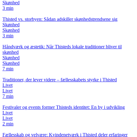
Skønhed
3 min
Thisted vs. storbyen: Sådan adskiller skønhedstrendsene sig
Skønhed
Skønhed
3 min
Håndværk og æstetik: Når Thisteds lokale traditioner bliver til
skønhed
Skønhed
Skønhed
7 min
Traditioner, der lever videre – fællesskabets styrke i Thisted
Livet
Livet
7 min
Festivaler og events former Thisteds identitet: En by i udvikling
Livet
Livet
2 min
Fællesskab og velvære: Kvindenetværk i Thisted deler erfaringer