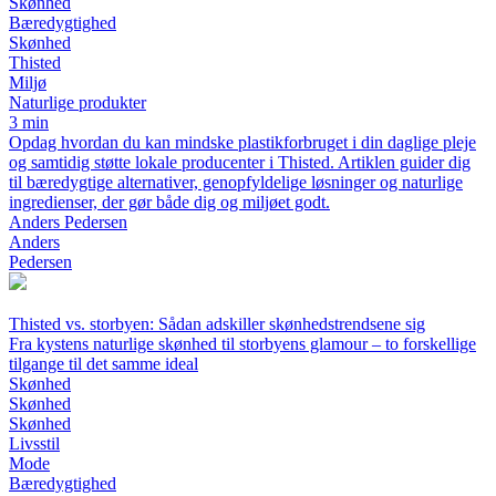
Skønhed
Bæredygtighed
Skønhed
Thisted
Miljø
Naturlige produkter
3 min
Opdag hvordan du kan mindske plastikforbruget i din daglige pleje
og samtidig støtte lokale producenter i Thisted. Artiklen guider dig
til bæredygtige alternativer, genopfyldelige løsninger og naturlige
ingredienser, der gør både dig og miljøet godt.
Anders Pedersen
Anders
Pedersen
Thisted vs. storbyen: Sådan adskiller skønhedstrendsene sig
Fra kystens naturlige skønhed til storbyens glamour – to forskellige
tilgange til det samme ideal
Skønhed
Skønhed
Skønhed
Livsstil
Mode
Bæredygtighed