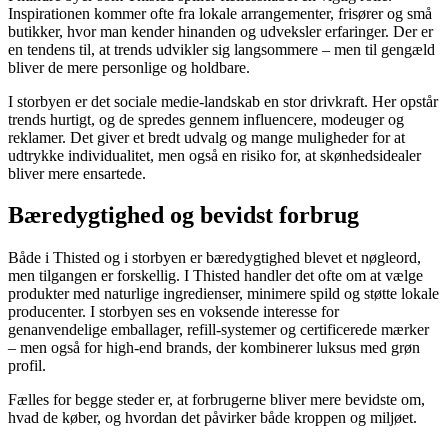
Inspirationen kommer ofte fra lokale arrangementer, frisører og små
butikker, hvor man kender hinanden og udveksler erfaringer. Der er
en tendens til, at trends udvikler sig langsommere – men til gengæld
bliver de mere personlige og holdbare.
I storbyen er det sociale medie-landskab en stor drivkraft. Her opstår
trends hurtigt, og de spredes gennem influencere, modeuger og
reklamer. Det giver et bredt udvalg og mange muligheder for at
udtrykke individualitet, men også en risiko for, at skønhedsidealer
bliver mere ensartede.
Bæredygtighed og bevidst forbrug
Både i Thisted og i storbyen er bæredygtighed blevet et nøgleord,
men tilgangen er forskellig. I Thisted handler det ofte om at vælge
produkter med naturlige ingredienser, minimere spild og støtte lokale
producenter. I storbyen ses en voksende interesse for
genanvendelige emballager, refill-systemer og certificerede mærker
– men også for high-end brands, der kombinerer luksus med grøn
profil.
Fælles for begge steder er, at forbrugerne bliver mere bevidste om,
hvad de køber, og hvordan det påvirker både kroppen og miljøet.