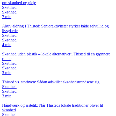
om skønhed og pleje
Skønhed
Skønhed
7 min
Aktiv aldring i Thisted: Senioraktiviteter styrker både selvtillid og
livsglæde
Skønhed
Skønhed
4 min
Skønhed uden plastik – lokale alternativer i Thisted til en grønnere
rutine
Skønhed
Skønhed
3 min
Thisted vs. storbyen: Sådan adskiller skønhedstrendsene sig
Skønhed
Skønhed
3 min
Håndværk og æstetik: Når Thisteds lokale traditioner bliver til
skønhed
Skønhed