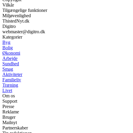
Vilkår
Tilgængelige funktioner
Miljøvenlighed
ThistedNyt.dk
Digitro
webmaster@digitro.dk
Kategorier
Byg
Bolig
Økonomi
Arbejde
Sundhed
Smag
Aktiviteter
Familieliv
Træning
Livet
Om os
Support
Presse
Reklame
Bruger
Mailnyt
Partnerskaber