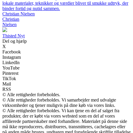
lokale materialer, teknikker og værdier bliver til smukke udtryk, der
binder fortid og nutid sammen.
Christian Nielsen
Christian
Nielsen
Thisted Nyt
Del og hjælp
X
Facebook
Instagram
LinkedIn
YouTube
Pinterest
TikTok
Mail
RSS
© Alle rettigheder forbeholdes.
© Alle rettigheder forbeholdes. Vi samarbejder med udvalgte
virksomheder og tjener muligvis på dine køb via vores links.
© Alle rettigheder forbeholdes. Vi kan tjene en del af salget fra
produkter, der er købt via vores websted som en del af vores
affilierede partnerskaber med forhandlere. Materialet på denne side
må ikke reproduceres, distribueres, transmitteres, cachelagres eller
på anden måde bruges, undtagen med forudgående skriftlig tilladelse