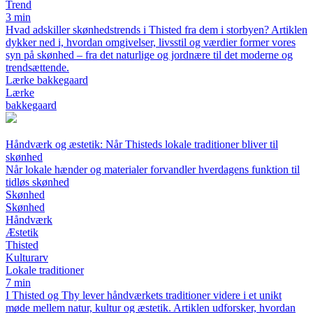
Trend
3 min
Hvad adskiller skønhedstrends i Thisted fra dem i storbyen? Artiklen
dykker ned i, hvordan omgivelser, livsstil og værdier former vores
syn på skønhed – fra det naturlige og jordnære til det moderne og
trendsættende.
Lærke bakkegaard
Lærke
bakkegaard
Håndværk og æstetik: Når Thisteds lokale traditioner bliver til
skønhed
Når lokale hænder og materialer forvandler hverdagens funktion til
tidløs skønhed
Skønhed
Skønhed
Håndværk
Æstetik
Thisted
Kulturarv
Lokale traditioner
7 min
I Thisted og Thy lever håndværkets traditioner videre i et unikt
møde mellem natur, kultur og æstetik. Artiklen udforsker, hvordan