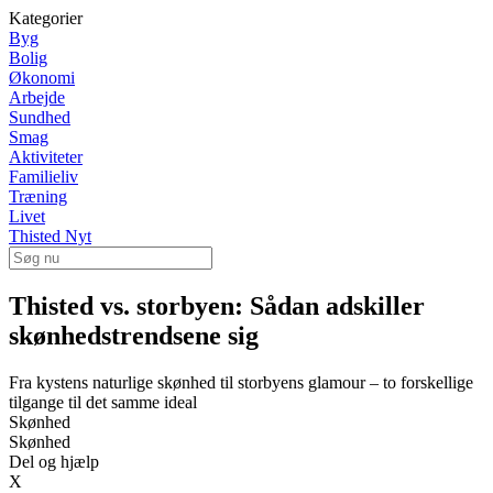
Kategorier
Byg
Bolig
Økonomi
Arbejde
Sundhed
Smag
Aktiviteter
Familieliv
Træning
Livet
Thisted Nyt
Thisted vs. storbyen: Sådan adskiller
skønhedstrendsene sig
Fra kystens naturlige skønhed til storbyens glamour – to forskellige
tilgange til det samme ideal
Skønhed
Skønhed
Del og hjælp
X