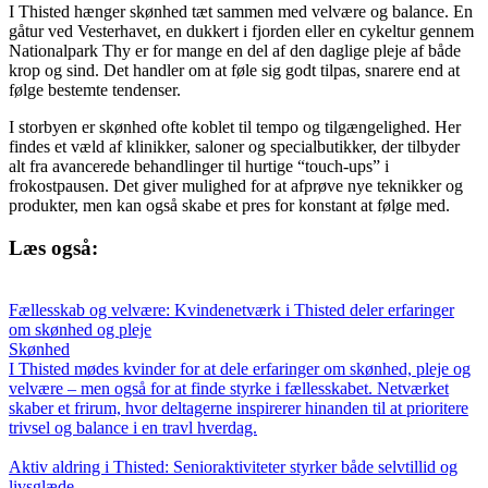
I Thisted hænger skønhed tæt sammen med velvære og balance. En
gåtur ved Vesterhavet, en dukkert i fjorden eller en cykeltur gennem
Nationalpark Thy er for mange en del af den daglige pleje af både
krop og sind. Det handler om at føle sig godt tilpas, snarere end at
følge bestemte tendenser.
I storbyen er skønhed ofte koblet til tempo og tilgængelighed. Her
findes et væld af klinikker, saloner og specialbutikker, der tilbyder
alt fra avancerede behandlinger til hurtige “touch-ups” i
frokostpausen. Det giver mulighed for at afprøve nye teknikker og
produkter, men kan også skabe et pres for konstant at følge med.
Læs også:
Fællesskab og velvære: Kvindenetværk i Thisted deler erfaringer
om skønhed og pleje
Skønhed
I Thisted mødes kvinder for at dele erfaringer om skønhed, pleje og
velvære – men også for at finde styrke i fællesskabet. Netværket
skaber et frirum, hvor deltagerne inspirerer hinanden til at prioritere
trivsel og balance i en travl hverdag.
Aktiv aldring i Thisted: Senioraktiviteter styrker både selvtillid og
livsglæde