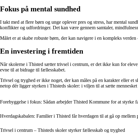
Fokus på mental sundhed
I takt med at flere børn og unge oplever pres og stress, har mental sund
konflikter og udfordringer. Det kan være gennem samtaler, mindfulness-ø
Målet er at skabe robuste børn, der kan navigere i en kompleks verde
En investering i fremtiden
Når skolerne i Thisted sætter trivsel i centrum, er det ikke kun for elev
evne til at bidrage til fællesskabet.
Trivsel og tryghed er ikke noget, der kan måles på en karakter eller e
netop dér ligger styrken i Thisteds skoler: i viljen til at sætte mennesket
Forebyggelse i fokus: Sådan arbejder Thisted Kommune for at styrke f
Hverdagskabalen: Familier i Thisted får hverdagen til at gå op mellem 
Trivsel i centrum – Thisteds skoler styrker fællesskab og tryghed