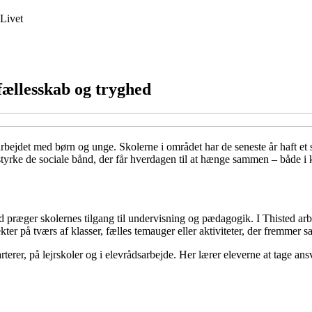
Livet
 fællesskab og tryghed
rbejdet med børn og unge. Skolerne i området har de seneste år haft et s
tyrke de sociale bånd, der får hverdagen til at hænge sammen – både i kl
rad præger skolernes tilgang til undervisning og pædagogik. I Thisted a
er på tværs af klasser, fælles temauger eller aktiviteter, der fremmer
rterer, på lejrskoler og i elevrådsarbejde. Her lærer eleverne at tage a