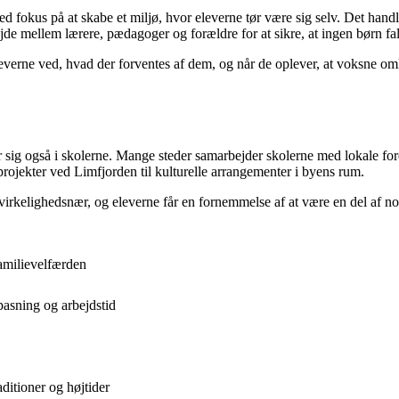
d fokus på at skabe et miljø, hvor eleverne tør være sig selv. Det hand
jde mellem lærere, pædagoger og forældre for at sikre, at ingen børn fa
everne ved, hvad der forventes af dem, og når de oplever, at voksne omkr
 sig også i skolerne. Mange steder samarbejder skolerne med lokale foren
projekter ved Limfjorden til kulturelle arrangementer i byens rum.
kelighedsnær, og eleverne får en fornemmelse af at være en del af noget 
amilievelfærden
pasning og arbejdstid
ditioner og højtider