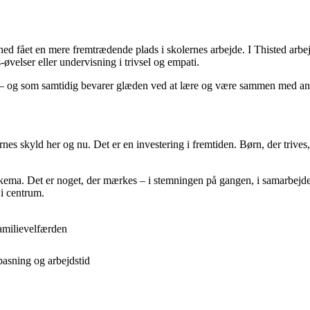
hed fået en mere fremtrædende plads i skolernes arbejde. I Thisted arbejd
velser eller undervisning i trivsel og empati.
n – og som samtidig bevarer glæden ved at lære og være sammen med an
ernes skyld her og nu. Det er en investering i fremtiden. Børn, der trive
t skema. Det er noget, der mærkes – i stemningen på gangen, i samarbejd
 i centrum.
amilievelfærden
pasning og arbejdstid