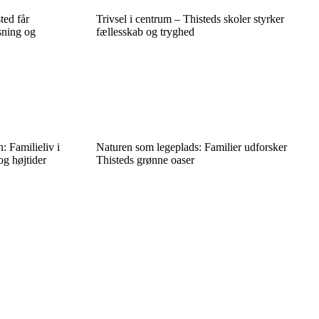
ted får
Trivsel i centrum – Thisteds skoler styrker
sning og
fællesskab og tryghed
: Familieliv i
Naturen som legeplads: Familier udforsker
og højtider
Thisteds grønne oaser