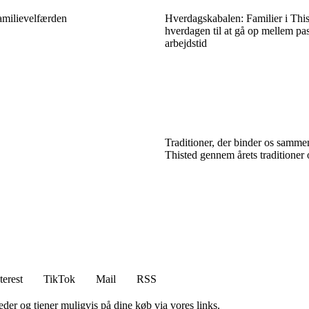
amilievelfærden
Hverdagskabalen: Familier i This
hverdagen til at gå op mellem pa
arbejdstid
Traditioner, der binder os sammen
Thisted gennem årets traditioner 
terest
TikTok
Mail
RSS
er og tjener muligvis på dine køb via vores links.