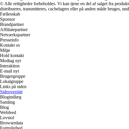
© Alle rettigheder forbeholdes. Vi kan tjene en del af salget fra produk
distribueres, transmitteres, cachelagres eller på anden måde bruges, und
Fællesskab
Sponsor
Brandpartner
Affiliatepartner
Netværkspartner
Presseinfo
Kontakt os
Miljø
Hold kontakt
Modtag nyt
Interaktion
E-mail nyt
Brugergruppe
Lokalgruppe
Links på siden
Sideoversigt
Blogindlæg
Samling
Blog
Webfeed
Lovstof
Browserdata
Fortrolighed