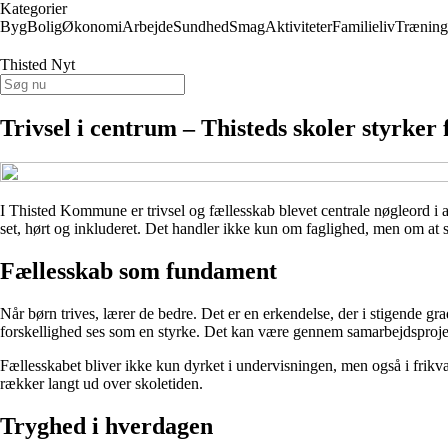
Kategorier
Byg
Bolig
Økonomi
Arbejde
Sundhed
Smag
Aktiviteter
Familieliv
Træning
Thisted Nyt
Trivsel i centrum – Thisteds skoler styrker
I Thisted Kommune er trivsel og fællesskab blevet centrale nøgleord i a
set, hørt og inkluderet. Det handler ikke kun om faglighed, men om at s
Fællesskab som fundament
Når børn trives, lærer de bedre. Det er en erkendelse, der i stigende g
forskellighed ses som en styrke. Det kan være gennem samarbejdsprojekt
Fællesskabet bliver ikke kun dyrket i undervisningen, men også i frikva
rækker langt ud over skoletiden.
Tryghed i hverdagen