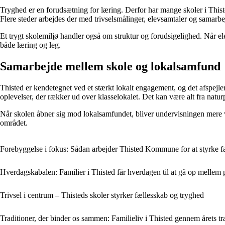
Tryghed er en forudsætning for læring. Derfor har mange skoler i Thiste
Flere steder arbejdes der med trivselsmålinger, elevsamtaler og samarbe
Et trygt skolemiljø handler også om struktur og forudsigelighed. Når el
både læring og leg.
Samarbejde mellem skole og lokalsamfund
Thisted er kendetegnet ved et stærkt lokalt engagement, og det afspejler
oplevelser, der rækker ud over klasselokalet. Det kan være alt fra natur
Når skolen åbner sig mod lokalsamfundet, bliver undervisningen mere vir
området.
Forebyggelse i fokus: Sådan arbejder Thisted Kommune for at styrke f
Hverdagskabalen: Familier i Thisted får hverdagen til at gå op mellem 
Trivsel i centrum – Thisteds skoler styrker fællesskab og tryghed
Traditioner, der binder os sammen: Familieliv i Thisted gennem årets tra