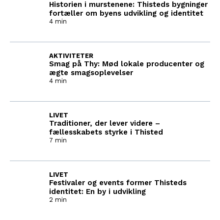
Historien i murstenene: Thisteds bygninger
fortæller om byens udvikling og identitet
4 min
AKTIVITETER
Smag på Thy: Mød lokale producenter og
ægte smagsoplevelser
4 min
LIVET
Traditioner, der lever videre –
fællesskabets styrke i Thisted
7 min
LIVET
Festivaler og events former Thisteds
identitet: En by i udvikling
2 min