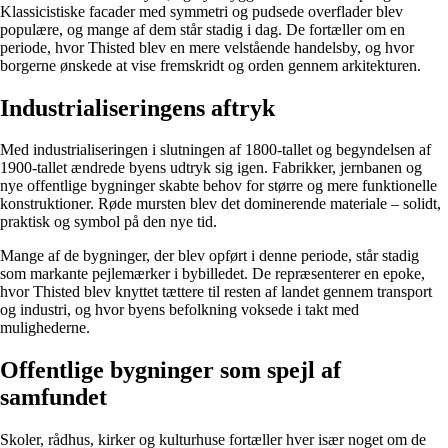
Klassicistiske facader med symmetri og pudsede overflader blev
populære, og mange af dem står stadig i dag. De fortæller om en
periode, hvor Thisted blev en mere velstående handelsby, og hvor
borgerne ønskede at vise fremskridt og orden gennem arkitekturen.
Industrialiseringens aftryk
Med industrialiseringen i slutningen af 1800-tallet og begyndelsen af
1900-tallet ændrede byens udtryk sig igen. Fabrikker, jernbanen og
nye offentlige bygninger skabte behov for større og mere funktionelle
konstruktioner. Røde mursten blev det dominerende materiale – solidt,
praktisk og symbol på den nye tid.
Mange af de bygninger, der blev opført i denne periode, står stadig
som markante pejlemærker i bybilledet. De repræsenterer en epoke,
hvor Thisted blev knyttet tættere til resten af landet gennem transport
og industri, og hvor byens befolkning voksede i takt med
mulighederne.
Offentlige bygninger som spejl af
samfundet
Skoler, rådhus, kirker og kulturhuse fortæller hver især noget om de