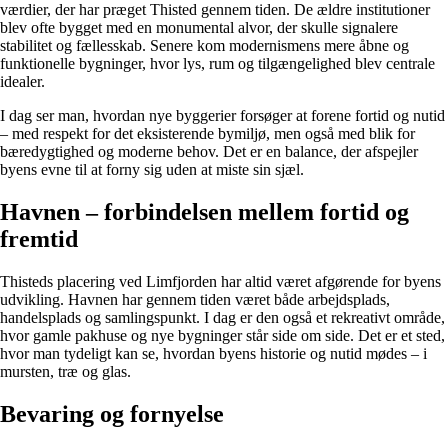
værdier, der har præget Thisted gennem tiden. De ældre institutioner
blev ofte bygget med en monumental alvor, der skulle signalere
stabilitet og fællesskab. Senere kom modernismens mere åbne og
funktionelle bygninger, hvor lys, rum og tilgængelighed blev centrale
idealer.
I dag ser man, hvordan nye byggerier forsøger at forene fortid og nutid
– med respekt for det eksisterende bymiljø, men også med blik for
bæredygtighed og moderne behov. Det er en balance, der afspejler
byens evne til at forny sig uden at miste sin sjæl.
Havnen – forbindelsen mellem fortid og
fremtid
Thisteds placering ved Limfjorden har altid været afgørende for byens
udvikling. Havnen har gennem tiden været både arbejdsplads,
handelsplads og samlingspunkt. I dag er den også et rekreativt område,
hvor gamle pakhuse og nye bygninger står side om side. Det er et sted,
hvor man tydeligt kan se, hvordan byens historie og nutid mødes – i
mursten, træ og glas.
Bevaring og fornyelse