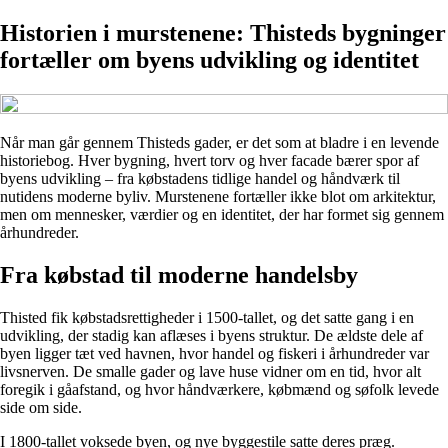
Historien i murstenene: Thisteds bygninger
fortæller om byens udvikling og identitet
Når man går gennem Thisteds gader, er det som at bladre i en levende
historiebog. Hver bygning, hvert torv og hver facade bærer spor af
byens udvikling – fra købstadens tidlige handel og håndværk til
nutidens moderne byliv. Murstenene fortæller ikke blot om arkitektur,
men om mennesker, værdier og en identitet, der har formet sig gennem
århundreder.
Fra købstad til moderne handelsby
Thisted fik købstadsrettigheder i 1500-tallet, og det satte gang i en
udvikling, der stadig kan aflæses i byens struktur. De ældste dele af
byen ligger tæt ved havnen, hvor handel og fiskeri i århundreder var
livsnerven. De smalle gader og lave huse vidner om en tid, hvor alt
foregik i gåafstand, og hvor håndværkere, købmænd og søfolk levede
side om side.
I 1800-tallet voksede byen, og nye byggestile satte deres præg.