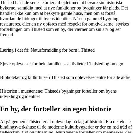
Thisted har i de seneste årtier arbejdet med at bevare sin historiske
bykerne, samtidig med at nye funktioner og bygninger får plads. Det
handler ikke kun om at beskytte gamle huse, men om at forstå,
hvordan de bidrager til byens identitet. Når en gammel bygning
restaureres, eller en ny opføres med respekt for omgivelserne, styrkes
fortællingen om Thisted som en by, der værner om sin arv og ser
fremad.
Læring i det fri: Naturformidling for børn i Thisted
Sjove oplevelser for hele familien – aktiviteter i Thisted og omegn
Biblioteker og kulturhuse i Thisted som oplevelsescentre for alle aldre
Historien i murstenene: Thisteds bygninger fortæller om byens
udvikling og identitet
En by, der fortæller sin egen historie
At gå gennem Thisted er at opleve lag på lag af historie. Fra de ældste
bindingsværkshuse til de moderne kulturbyggerier er der en rød tråd af
fællesskab, flid og tilpasning. Murstenene fortæller om mennesker, der